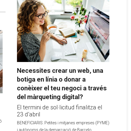
Necessites crear un web, una
botiga en línia o donar a
conèixer el teu negoci a través
del màrqueting digital?
El termini de sol·licitud finalitza el
23 d’abril
ó
BENEFICIARIS: Petites i mitjanes empreses (PYME)
i autònoms de la demarcació de Barcelo...