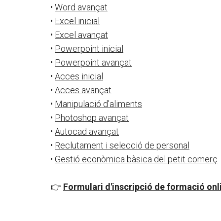
•
Word avançat
•
Excel inicial
•
Excel avançat
•
Powerpoint inicial
•
Powerpoint avançat
•
Acces inicial
•
Acces avançat
•
Manipulació d’aliments
•
Photoshop avançat
•
Autocad avançat
•
Reclutament i selecció de personal
•
Gestió econòmica bàsica del petit comerç
👉
Formulari d'inscripció de formació onl