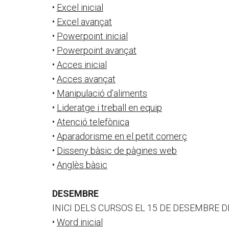
•
Excel inicial
•
Excel avançat
•
Powerpoint inicial
•
Powerpoint avançat
•
Acces inicial
•
Acces avançat
•
Manipulació d’aliments
•
Lideratge i treball en equip
•
Atenció telefònica
•
Aparadorisme en el petit comerç
•
Disseny bàsic de pàgines web
•
Anglès bàsic
DESEMBRE
INICI DELS CURSOS EL 15 DE DESEMBRE D
•
Word inicial