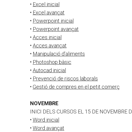
•
Excel inicial
•
Excel avançat
•
Powerpoint inicial
•
Powerpoint avançat
•
Acces inicial
•
Acces avançat
•
Manipulació d’aliments
•
Photoshop bàsic
•
Autocad inicial
•
Prevenció de riscos laborals
•
Gestió de compres en el petit comerç
NOVEMBRE
INICI DELS CURSOS EL 15 DE NOVEMBRE D
•
Word inicial
•
Word avançat