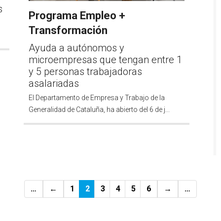
s
Programa Empleo +
Transformación
Ayuda a autónomos y
microempresas que tengan entre 1
y 5 personas trabajadoras
asalariadas
El Departamento de Empresa y Trabajo de la
Generalidad de Cataluña, ha abierto del 6 de j...
…
1
2
3
4
5
6
…
←
→